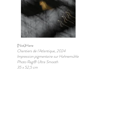
(Not)Here
Chantiers de l'Atlantique, 2024
Impression pigmentaire sur Hahnemühle
Photo Rag® Ultra Smooth
35 x 52,5 cm