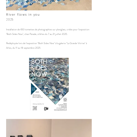
River flows in you
2025
Installation de 650 tomettes de photographies sur plexiglass, créée pour l'exposition
"Both Sides Now", chez Parade, à Arles du 7 au 21 juillet 2025.
Redéployée lors de l'exposition "Both Sides Now" à la galerie "La Grande Vitrine" à
Arles, du 11 au 18 septembre 2025