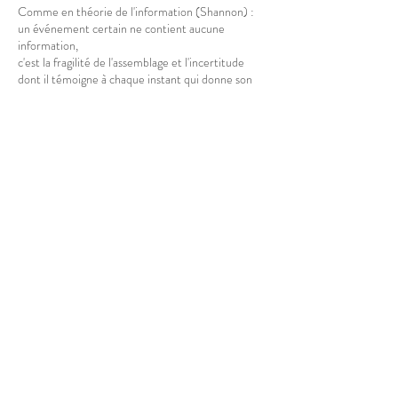
Comme en théorie de l'information (Shannon) :
un événement certain ne contient aucune
information,
c'est la fragilité de l'assemblage et l'incertitude
dont il témoigne à chaque instant qui donne son
sens à l'ensemble. Tout n'est ici qu'un équilibre
instable au terme d'un long processus composé de
phases d'entropie maximale suivies de moments
de calme relatif, au sac et ressac des assemblages
successifs.
Illustration: Entropie et stabilité