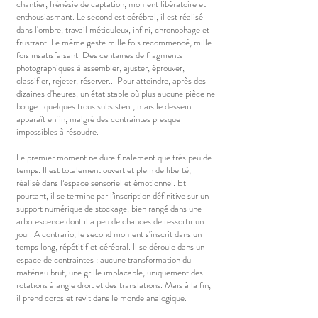
chantier, frénésie de captation, moment libératoire et
enthousiasmant. Le second est cérébral, il est réalisé
dans l'ombre, travail méticuleux, infini, chronophage et
frustrant. Le même geste mille fois recommencé, mille
fois insatisfaisant. Des centaines de fragments
photographiques à assembler, ajuster, éprouver,
classifier, rejeter, réserver... Pour atteindre, après des
dizaines d'heures, un état stable où plus aucune pièce ne
bouge : quelques trous subsistent, mais le dessein
apparaît enfin, malgré des contraintes presque
impossibles à résoudre.
Le premier moment ne dure finalement que très peu de
temps. Il est totalement ouvert et plein de liberté,
réalisé dans l’espace sensoriel et émotionnel. Et
pourtant, il se termine par l’inscription définitive sur un
support numérique de stockage, bien rangé dans une
arborescence dont il a peu de chances de ressortir un
jour. A contrario, le second moment s'inscrit dans un
temps long, répétitif et cérébral. Il se déroule dans un
espace de contraintes : aucune transformation du
matériau brut, une grille implacable, uniquement des
rotations à angle droit et des translations. Mais à la fin,
il prend corps et revit dans le monde analogique.