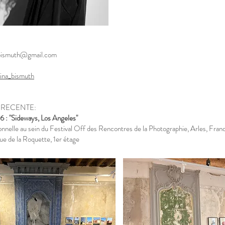
ebismuth@gmail.com
ina_bismuth
 RECENTE:
6 : "Sideways, Los Angeles"
onnelle au sein du Festival Off des Rencontres de la Photographie, Arles, Fran
ue de la Roquette, 1er étage