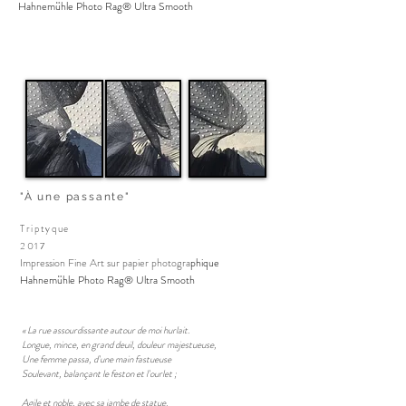
Hahnemühle Photo Rag® Ultra Smooth
"À une passante"
Triptyque
2017
Impression
Fine Art sur papier photogra
phique
Hahnemühle Photo Rag® Ultra Smooth
« La rue assourdissante autour de moi hurlait.
Longue, mince, en grand deuil, douleur majestueuse,
Une femme passa, d'une main fastueuse
Soulevant, balançant le feston et l'ourlet ;
Agile et noble, avec sa jambe de statue.