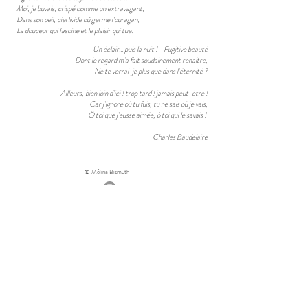
Moi, je buvais, crispé comme un extravagant,
Dans son oeil, ciel livide où germe l'ouragan,
La douceur qui fascine et le plaisir qui tue.
Un éclair... puis la nuit ! - Fugitive beauté
Dont le regard m'a fait soudainement renaître,
Ne te verrai-je plus que dans l'éternité ?
Ailleurs, bien loin d'ici ! trop tard ! jamais peut-être !
Car j'ignore où tu fuis, tu ne sais où je vais,
Ô toi que j'eusse aimée, ô toi qui le savais !
Charles Baudelaire
© Mélina Bismuth
photographie abstraite - collages photographiques -photographie
plasticienne
painting with photographs - collage art - visual art