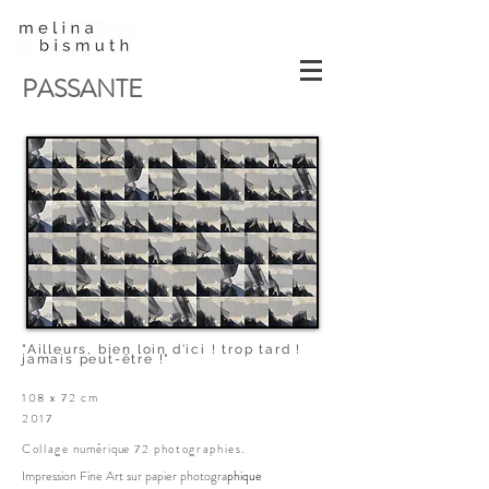
PASSANTE
"Ailleurs, bien loin d'ici ! trop tard !
jamais peut-être !"
108 x 72 cm
2017
Collage
numérique
72 photographies.
Impression
Fine Art sur papier photogra
phique