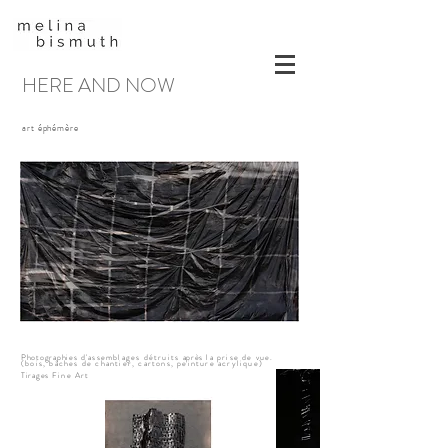
HERE AND NOW
art éphémère
Photographies
d'assemblages détruits
après
la prise de vue.
(b
ois, bâches de chantier, cartons, peinture acrylique)
Tirages
Fine Art