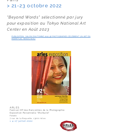
> 21-23 octobre 2022
"Beyond Words" sélectionné par jury
pour
exposition au Tokyo National Art
Center en Août 2023
PUBLICATION : SALON D’AUTOMNE 2022, 58 PHOTOGRAPHES CÉLÈBRENT UN ART EN
PERPÉTUEL RENOUVEAU
ARLES
Festival Off des Rencontres de la Photographie
Exposition Personnelle "(Re)build"
Parade
7 rue de la Roquette, 13200 Arles
> 4-17 juillet 2022