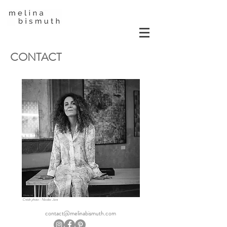
CONTACT
Crédit photo : Nicolas Jara
contact@melinabismuth.com