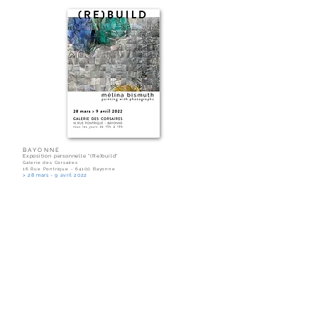
BAYONNE
Exposition personnelle "(Re)build"
Galerie des Corsaires
16 Rue Pontrique - 64100 Bayonne
> 28 mars - 9 avril 2022
PUBLICATION : SUD -OUEST:
"Déconstruire pour mieux (re)construire avec
le oeuvres de Mélina Bismuth"
REPORTAGE TVPi :
"Les échafaudages pour inspiration"